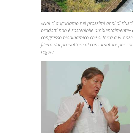
«Noi ci auguriamo nei prossimi anni di riuscire
prodotti non è sostenibile ambientalmente» a
congresso biodinamico che si terrà a Firenze 
filiera dal produttore al consumatore per con
regole