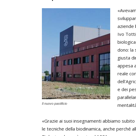
«Avevamo
sviluppa
aziende 
Ivo Totti
biologic
dono: la
giusta di
appesa al
reale con
dell'Agri
e dei pes
parallel
Il nuovo pastificio
mentalità
«Grazie ai suoi insegnamenti abbiamo subito ini
le tecniche della biodinamica, anche perché a