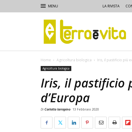
LA RIVISTA
CON
Terra
e
Vita
Home
Agricoltura biologica
Iris, il pastificio pi
Agricoltura biologica
Iris, il pastifici
d’Europa
Di
Carlotta Iarrapino
13 Febbraio 2020