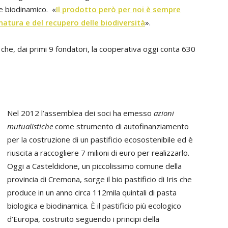
 e biodinamico. «
Il prodotto però per noi è sempre
atura e del recupero delle biodiversità
».
o che, dai primi 9 fondatori, la cooperativa oggi conta 630
Nel 2012 l’assemblea dei soci ha emesso
azioni
mutualistiche
come strumento di autofinanziamento
per la costruzione di un pastificio ecosostenibile ed è
riuscita a raccogliere 7 milioni di euro per realizzarlo.
Oggi a Casteldidone, un piccolissimo comune della
provincia di Cremona, sorge il bio pastificio di Iris che
produce in un anno circa 112mila quintali di pasta
biologica e biodinamica. È il pastificio più ecologico
d’Europa, costruito seguendo i principi della