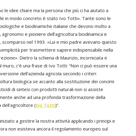
 le idee chiare ma la persona che più ci ha aiutato a
rle in modo concreto è stato Ivo Totti». Tante sono le
biologiche e biodinamiche italiane che devono molto a
, agronomo e pioniere dell’agricoltura biodinamica e
a, scomparso nel 1993. «Lui e mio padre avevano questo
 semplicità per trasmettere sapere indispensabile nella
rezione». Dietro la schiena di Maurizio, incorniciata e
 muro, c’è una frase di Ivo Totti: “Non ci può essere una
versione dell'azienda agricola secondo i criteri
coltura biologica se accanto alla sostituzione dei concimi
ticidi di sintesi con prodotti naturali non si assiste
amente anche ad una profonda trasformazione della
 dell'agricoltore (
Ivo Totti
)”.
ziato a gestire la nostra attività applicando i principi e
llora non esisteva ancora il regolamento europeo sul