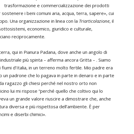
trasformazione e commercializzazione dei prodotti
 sostenere i beni comuni aria, acqua, terra, sapere», cui
ruppo. Una organizzazione in linea con la
Triarticolazione
, il
 sottosistemi, economico, giuridico e culturale,
nciano reciprocamente.
 terra, qui in Pianura Padana, dove anche un angolo di
 industriale più spinta – afferma ancora Gritta – . Siamo
di fiumi d’Italia, in un terreno molto fertile. Mio padre era
 un padrone che lo pagava in parte in denaro e in parte
da ragazzo gli chiesi perché nel nostro orto non
vicino lui mi rispose “perché quello che coltivo qui lo
 aveva un grande valore riuscire a dimostrare che, anche
tura diversa e più rispettosa dell’ambiente. È per
imi e diserbi chimici».