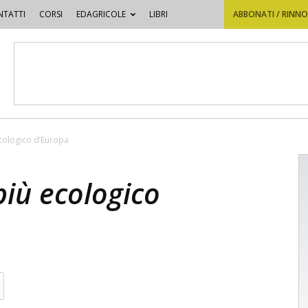
TATTI
CORSI
EDAGRICOLE
LIBRI
ABBONATI / RINN
ù ecologico d’Europa
o più ecologico