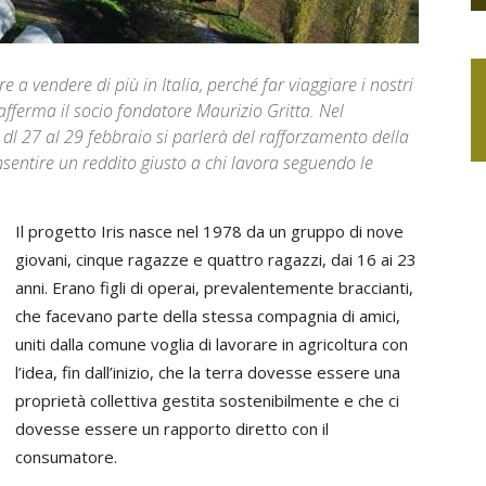
 a vendere di più in Italia, perché far viaggiare i nostri
fferma il socio fondatore Maurizio Gritta. Nel
dl 27 al 29 febbraio si parlerà del rafforzamento della
sentire un reddito giusto a chi lavora seguendo le
Il progetto Iris nasce nel 1978 da un gruppo di nove
giovani, cinque ragazze e quattro ragazzi, dai 16 ai 23
anni. Erano figli di operai, prevalentemente braccianti,
che facevano parte della stessa compagnia di amici,
uniti dalla comune voglia di lavorare in agricoltura con
l’idea, fin dall’inizio, che la terra dovesse essere una
proprietà collettiva gestita sostenibilmente e che ci
dovesse essere un rapporto diretto con il
consumatore.