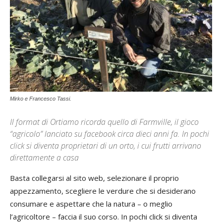
Mirko e Francesco Tassi.
Il format di Ortiamo ricorda quello di Farmville, il gioco
“agricolo” lanciato su facebook circa dieci anni fa. In pochi
click si diventa proprietari di un orto, i cui frutti arrivano
direttamente a casa
Basta collegarsi al sito web, selezionare il proprio
appezzamento, scegliere le verdure che si desiderano
consumare e aspettare che la natura – o meglio
l’agricoltore – faccia il suo corso. In pochi click si diventa