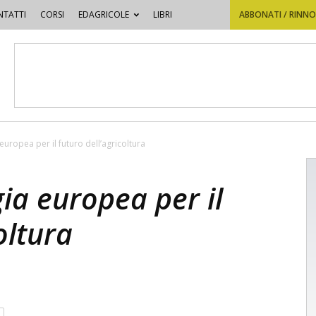
TATTI
CORSI
EDAGRICOLE
LIBRI
ABBONATI / RINN
europea per il futuro dell’agricoltura
ia europea per il
oltura