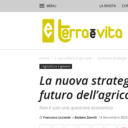
LA RIVISTA
CON
Terra
e
Vita
Home
L'agricoltura è giovane
La nuova strategia 
L'agricoltura è giovane
La nuova strateg
futuro dell’agric
Non è solo una questione economica
Di
Francesco Licciardo
e
Barbara Zanetti
13 Novembre 2025