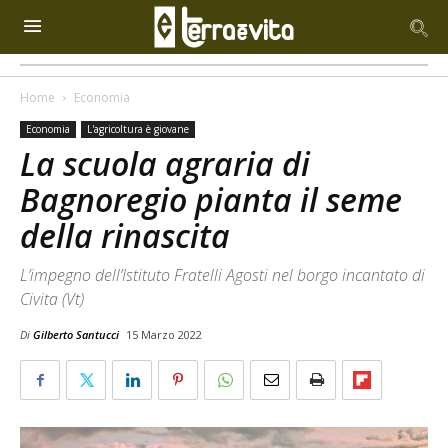
Home
Economia
Economia
L'agricoltura è giovane
La scuola agraria di
Bagnoregio pianta il seme
della rinascita
L’impegno dell’Istituto Fratelli Agosti nel borgo incantato di
Civita (Vt)
Di
Gilberto Santucci
15 Marzo 2022