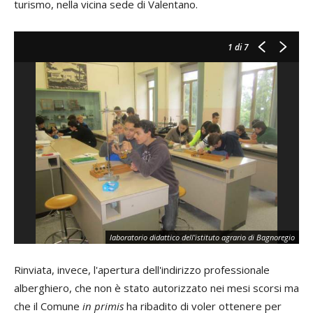
turismo, nella vicina sede di Valentano.
1
di 7
Dim
laboratorio didattico dell'istituto agrario di Bagnoregio
Ag
Rinviata, invece, l'apertura dell'indirizzo professionale
alberghiero, che non è stato autorizzato nei mesi scorsi ma
che il Comune
in primis
ha ribadito di voler ottenere per