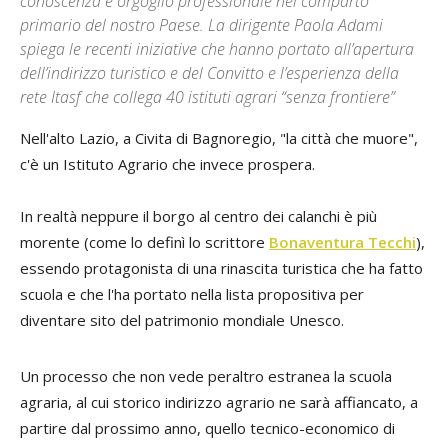
conoscenza e orgoglio professionale nel comparto
primario del nostro Paese. La dirigente Paola Adami
spiega le recenti iniziative che hanno portato all’apertura
dell’indirizzo turistico e del Convitto e l’esperienza della
rete Itasf che collega 40 istituti agrari “senza frontiere”
Nell'alto Lazio, a Civita di Bagnoregio, "la città che muore",
c'è un Istituto Agrario che invece prospera.
In realtà neppure il borgo al centro dei calanchi è più
morente (come lo definì lo scrittore
Bonaventura Tecchi
),
essendo protagonista di una rinascita turistica che ha fatto
scuola e che l'ha portato nella lista propositiva per
diventare sito del patrimonio mondiale Unesco.
Un processo che non vede peraltro estranea la scuola
agraria, al cui storico indirizzo agrario ne sarà affiancato, a
partire dal prossimo anno, quello tecnico-economico di