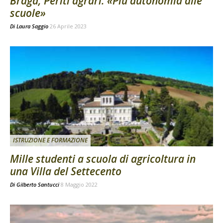
Braga, Periti agrari: «Più autonomia alle
scuole»
Di
Laura Saggio
26 Aprile 2023
ISTRUZIONE E FORMAZIONE
Mille studenti a scuola di agricoltura in
una Villa del Settecento
Di
Gilberto Santucci
8 Maggio 2022