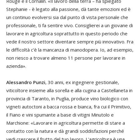
Rouge e il Cornalin. «Il lavoro della terra – ha spiegato
Stephanie - è legato alla passione, dà tante emozioni ed è
un continuo evolversi sia dal punto di vista personale che
professionale, ti fa sentire vivo. Consiglierei a un giovane di
lavorare in agricoltura soprattutto in questo periodo che
vede il nostro settore diventare sempre più innovativo. Fra
le difficoltà c’è la mancanza di manodopera. Io, ad esempio,
non riesco a trovare almeno 11 persone per lavorare in
azienda».
Alessandro Punzi
, 30 anni, ex ingegnere gestionale,
viticoltore insieme alla sorella e alla cugina a Castellaneta in
provincia di Taranto, in Puglia, produce vino biologico con
vigneti autoctoni a bacca rossa e bianca, fra cui il Primitivo,
il Fiano e vini spumante a base di vitigni Minutolo e
Marchione: «Lavorare in agricoltura permette di stare a
contatto con la natura e dà grandi soddisfazioni perché
vedi crescere il frutto del tuo lavoro. L'agricoltura è una