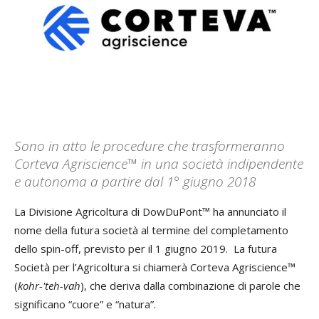
Sono in atto le procedure che trasformeranno
Corteva Agriscience™ in una società indipendente
e autonoma a partire dal 1° giugno 2018
La Divisione Agricoltura di DowDuPont™ ha annunciato il
nome della futura società al termine del completamento
dello spin-off, previsto per il 1 giugno 2019. La futura
Società per l’Agricoltura si chiamerà Corteva Agriscience™
(
kohr-'teh-vah
), che deriva dalla combinazione di parole che
significano “cuore” e “natura”.