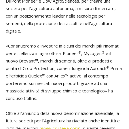
DuPont Pioneer e Dow AgroSciences, per creare una
società per l’agricoltura autonoma, a misura di mercato,
con un posizionamento leader nelle tecnologie per
sementi, nella protezione dei raccolti e nell’agricoltura
digitale.
«Continueremo a investire in alcuni dei marchi più rinomati
®
®
per eccellenza in agricoltura: Pioneer
, Mycogen
e il
nuovo Brevant™, marchi di sementi, oltre ai prodotti di
®
punta di Crop Protection, come il fungicida Aproach
Prima
e l’erbicida Quelex™ con Arilex™ active, al contempo
porteremo sui mercati nuovi prodotti grazie ad una
massiccia attività di sviluppo chimico e tecnologico» ha
concluso Collins.
Oltre all’annuncio della nuova denominazione aziendale, la
futura società per l’Agricoltura ha rivelato anche identità e
logo del marchio (
www.corteva.com
), durante l’evento