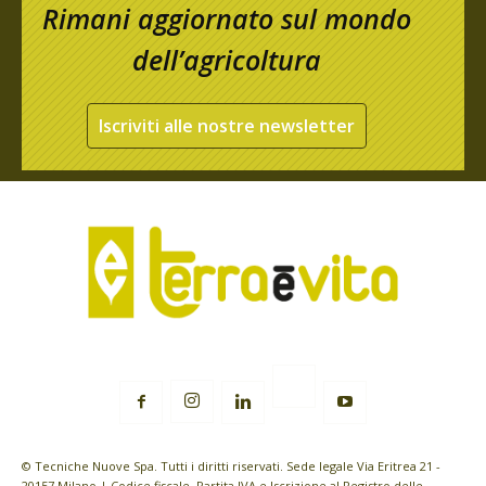
Rimani aggiornato sul mondo
dell’agricoltura
Iscriviti alle nostre newsletter
© Tecniche Nuove Spa. Tutti i diritti riservati. Sede legale Via Eritrea 21 -
20157 Milano | Codice fiscale, Partita IVA e Iscrizione al Registro delle