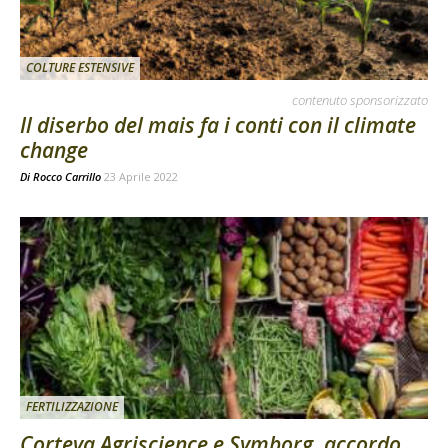
COLTURE ESTENSIVE
contenuto sponsorizzato
Il diserbo del mais fa i conti con il climate
change
Di
Rocco Carrillo
23 Aprile 2022
FERTILIZZAZIONE
Corteva Agriscience e Symborg, accordo