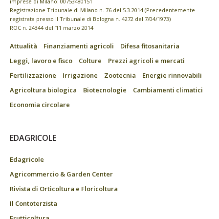
imprese di Milano: 00753480151
Registrazione Tribunale di Milano n. 76 del 5.3.2014 (Precedentemente
registrata presso il Tribunale di Bologna n. 4272 del 7/04/1973)
ROC n. 24344 dell’11 marzo 2014
Attualità
Finanziamenti agricoli
Difesa fitosanitaria
Leggi, lavoro e fisco
Colture
Prezzi agricoli e mercati
Fertilizzazione
Irrigazione
Zootecnia
Energie rinnovabili
Agricoltura biologica
Biotecnologie
Cambiamenti climatici
Economia circolare
EDAGRICOLE
Edagricole
Agricommercio & Garden Center
Rivista di Orticoltura e Floricoltura
Il Contoterzista
Frutticoltura