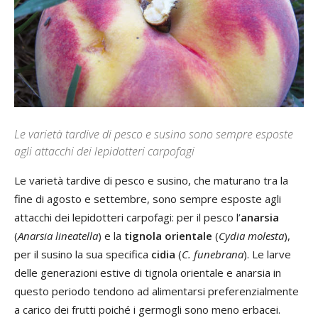
Le varietà tardive di pesco e susino sono sempre esposte
agli attacchi dei lepidotteri carpofagi
Le varietà tardive di pesco e susino, che maturano tra la
fine di agosto e settembre, sono sempre esposte agli
attacchi dei lepidotteri carpofagi: per il pesco l’
anarsia
(
Anarsia lineatella
) e la
tignola orientale
(
Cydia molesta
),
per il susino la sua specifica
cidia
(
C. funebrana
). Le larve
delle generazioni estive di tignola orientale e anarsia in
questo periodo tendono ad alimentarsi preferenzialmente
a carico dei frutti poiché i germogli sono meno erbacei.