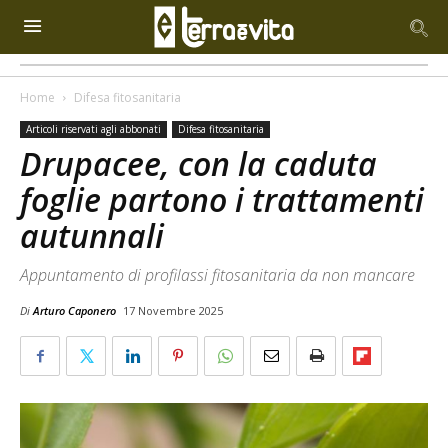
Home
Difesa fitosanitaria
Articoli riservati agli abbonati
Difesa fitosanitaria
Drupacee, con la caduta
foglie partono i trattamenti
autunnali
Appuntamento di profilassi fitosanitaria da non mancare
Di
Arturo Caponero
17 Novembre 2025