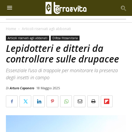
Home
Articoli riservati agli abbonati
Articoli riservati agli abbonati
Difesa fitosanitaria
Lepidotteri e ditteri da
controllare sulle drupacee
Essenziale l’uso di trappole per monitorare la presenza
degli insetti in campo
Di
Arturo Caponero
18 Maggio 2025