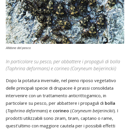
Afidone del pesco
In particolare su pesco, per abbattere i propaguli di bolla
(Taphrina deformans) e corineo (Coryneum beijerinckii)
Dopo la potatura invernale, nel pieno riposo vegetativo
delle principali specie di drupacee è prassi consolidata
intervenire con un trattamento anticrittogamico, in
particolare su pesco, per abbattere i propaguli di
bolla
(
Taphrina deformans
) e
corineo
(
Coryneum beijerinckii
). I
prodotti utilizzabili sono ziram, tiram, captano o rame,
quest’ultimo con maggiore cautela per i possibili effetti