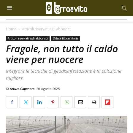
Home
Articoli riservati agli abbonati
Articoli riservati agli abbonati
Difesa fitosanitaria
Fragole, non tutto il caldo
viene per nuocere
Integrare le tecniche di geodisinfestazione è la soluzione
migliore
Di
Arturo Caponero
20 Agosto 2025