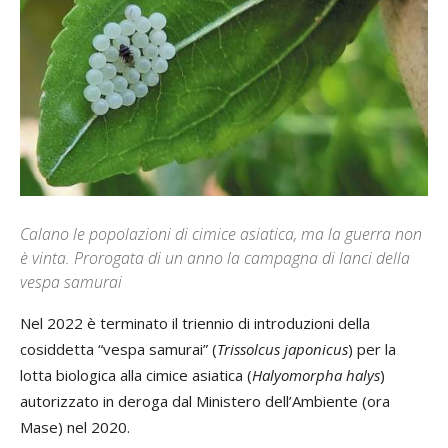
Calano le popolazioni di cimice asiatica, ma la guerra non
è vinta. Prorogata di un anno la campagna di lanci della
vespa samurai
Nel 2022 è terminato il triennio di introduzioni della
cosiddetta “vespa samurai” (
Trissolcus japonicus
) per la
lotta biologica alla cimice asiatica (
Halyomorpha halys
)
autorizzato in deroga dal Ministero dell’Ambiente (ora
Mase) nel 2020.