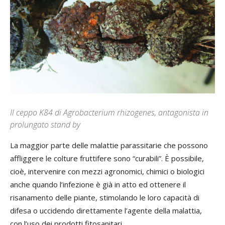
Il ceppo K84 di Agrobacterium rhizogenes, antagonista in
prolungato stand by
La maggior parte delle malattie parassitarie che possono
affliggere le colture fruttifere sono “curabili”. È possibile,
cioè, intervenire con mezzi agronomici, chimici o biologici
anche quando l’infezione è già in atto ed ottenere il
risanamento delle piante, stimolando le loro capacità di
difesa o uccidendo direttamente l’agente della malattia,
con l’uso dei prodotti fitosanitari.