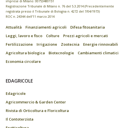
imprese di Milano: 00753480151
Registrazione Tribunale di Milano n. 76 del 5.3.2014 (Precedentemente
registrata presso il Tribunale di Bologna n. 4272 del 7/04/1973)
ROC n. 24344 dell’11 marzo 2014
Attualità
Finanziamenti agricoli
Difesa fitosanitaria
Leggi, lavoro e fisco
Colture
Prezzi agricoli e mercati
Fertilizzazione
Irrigazione
Zootecnia
Energie rinnovabili
Agricoltura biologica
Biotecnologie
Cambiamenti climatici
Economia circolare
EDAGRICOLE
Edagricole
Agricommercio & Garden Center
Rivista di Orticoltura e Floricoltura
Il Contoterzista
Frutticoltura