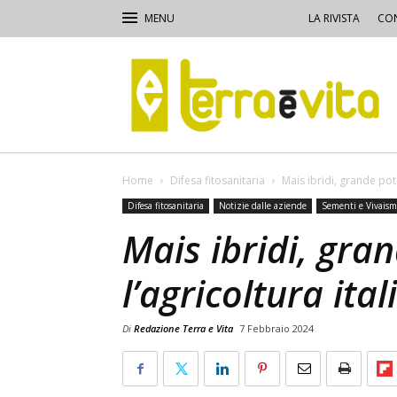
LA RIVISTA
CON
Terra
e
Vita
Home
Difesa fitosanitaria
Mais ibridi, grande pote
Difesa fitosanitaria
Notizie dalle aziende
Sementi e Vivaism
Mais ibridi, gra
l’agricoltura ita
Di
Redazione Terra e Vita
7 Febbraio 2024