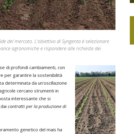
fide del mercato. L'obiettivo di Syngenta è selezionare
ance agronomiche e rispondere alle richieste dei
fase di profondi cambiamenti, con
e per garantire la sostenibilità
zza determinata da un'oscillazione
agricole cercano strumenti in
posta interessante che si
 dai
contratti per la produzione di
lioramento genetico del mais ha