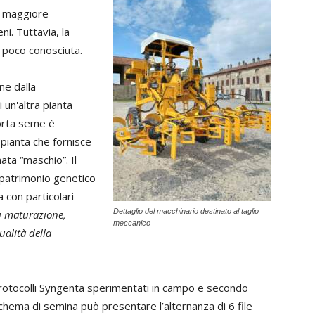
a maggiore
ni. Tuttavia, la
 poco conosciuta.
ne dalla
 un'altra pianta
orta seme è
ianta che fornisce
ata “maschio”. Il
 patrimonio genetico
 con particolari
Dettaglio del macchinario destinato al taglio
di maturazione,
meccanico
ualità della
rotocolli Syngenta sperimentati in campo e secondo
schema di semina può presentare l’alternanza di 6 file