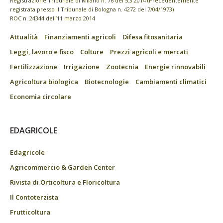
Registrazione Tribunale di Milano n. 76 del 5.3.2014 (Precedentemente
registrata presso il Tribunale di Bologna n. 4272 del 7/04/1973)
ROC n. 24344 dell’11 marzo 2014
Attualità
Finanziamenti agricoli
Difesa fitosanitaria
Leggi, lavoro e fisco
Colture
Prezzi agricoli e mercati
Fertilizzazione
Irrigazione
Zootecnia
Energie rinnovabili
Agricoltura biologica
Biotecnologie
Cambiamenti climatici
Economia circolare
EDAGRICOLE
Edagricole
Agricommercio & Garden Center
Rivista di Orticoltura e Floricoltura
Il Contoterzista
Frutticoltura