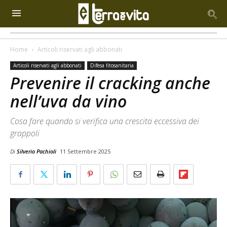
Home
Articoli riservati agli abbonati
Articoli riservati agli abbonati
Difesa fitosanitaria
Prevenire il cracking anche
nell’uva da vino
Cosa fare quando si verifica una crescita eccessiva dei
grappoli
Di
Silverio Pachioli
11 Settembre 2025