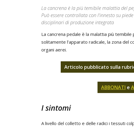
La cancrena è la più temibile malattia del p
Può essere controllata con l'innesto su piede 
disciplinari di produzione integrata
La cancrena pedale è la malattia più temibile pe
solitamente l’apparato radicale, la zona del col
organi aerei.
Articolo pubblicato sulla rubr
ABBONATI
e
A
I sintomi
A livello del colletto e delle radici i tessuti c