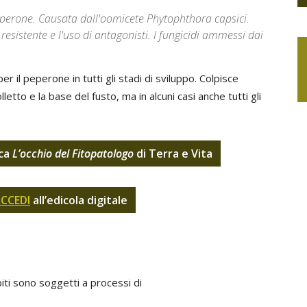
eperone. Causata dall'oomicete Phytophthora capsici.
resistente e l'uso di antagonisti. I fungicidi ammessi dai
r il peperone in tutti gli stadi di sviluppo. Colpisce
letto e la base del fusto, ma in alcuni casi anche tutti gli
ica
L’occhio del Fitopatologo
di Terra e Vita
CCEDI
all’edicola digitale
olpiti sono soggetti a processi di