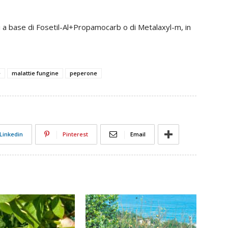
 a base di Fosetil-Al+Propamocarb o di Metalaxyl-m, in
e
malattie fungine
peperone
Linkedin
Pinterest
Email