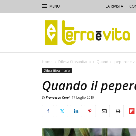
LA RIVISTA
CON
Terra
e
Vita
Home
Difesa fitosanitaria
Quando il peperone va
Difesa fitosanitaria
Quando il peper
Di
Francesco Corvi
17 Luglio 2019