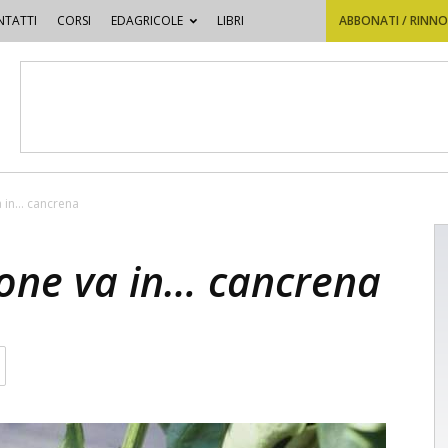
TATTI
CORSI
EDAGRICOLE
LIBRI
ABBONATI / RINN
 in… cancrena
one va in… cancrena