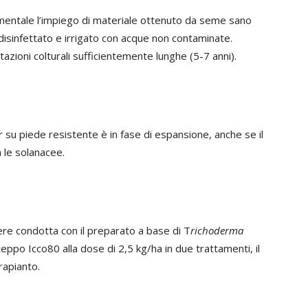
mentale l’impiego di materiale ottenuto da seme sano
isinfettato e irrigato con acque non contaminate.
zioni colturali sufficientemente lunghe (5-7 anni).
r su piede resistente è in fase di espansione, anche se il
 le solanacee.
ere condotta con il preparato a base di T
richoderma
eppo Icco80 alla dose di 2,5 kg/ha in due trattamenti, il
rapianto.