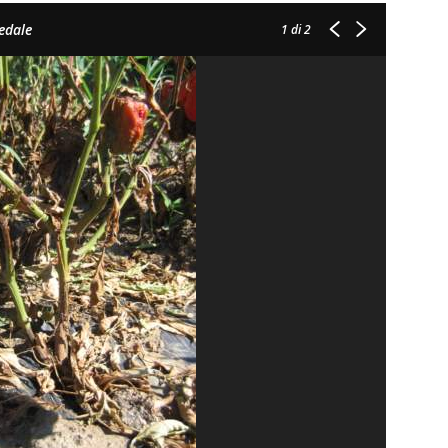
edale
1
di 2