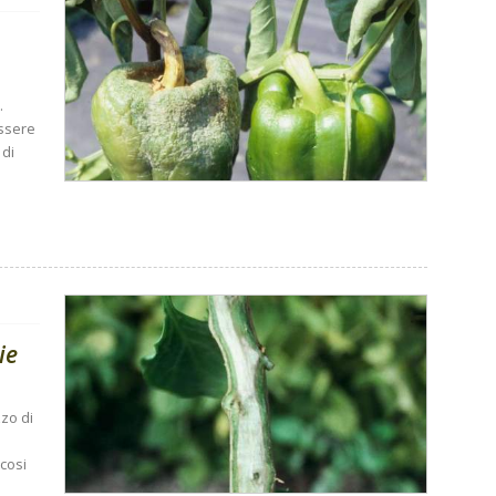
.
essere
 di
ie
zzo di
icosi