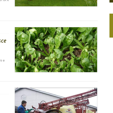
sce
mi e