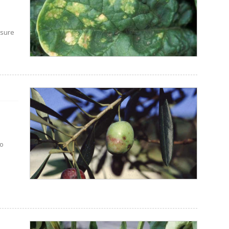
isure
no