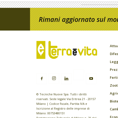
Rimani aggiornato sul mon
Attu
Difes
Leggi
Prez
Fert
Zoot
Agri
© Tecniche Nuove Spa. Tutti i diritti
riservati. Sede legale Via Eritrea 21 - 20157
Biot
Milano | Codice fiscale, Partita IVA e
Iscrizione al Registro delle imprese di
Camb
Milano: 00753480151
Econ
Registrazione Tribunale di Milano n. 76 del