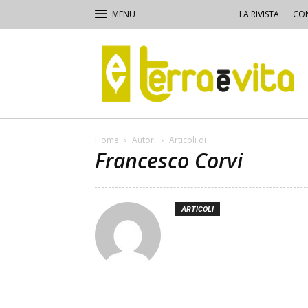
LA RIVISTA
CON
Terra
e
Vita
Home
Autori
Articoli di
Francesco Corvi
ARTICOLI