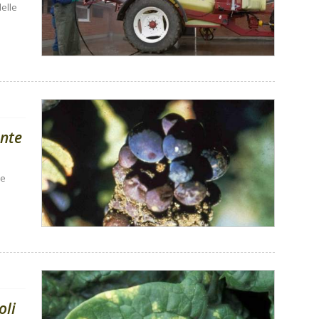
elle
ante
ie
oli