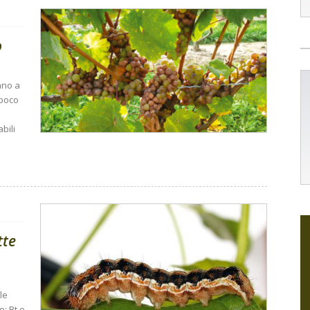
o
ano a
 poco
bili
tte
le
o: Bt e