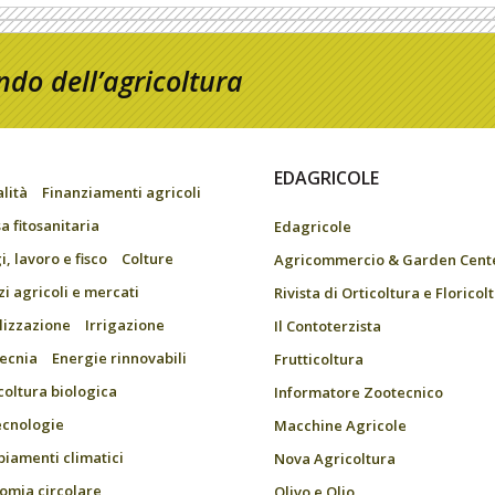
do dell’agricoltura
EDAGRICOLE
alità
Finanziamenti agricoli
a fitosanitaria
Edagricole
, lavoro e fisco
Colture
Agricommercio & Garden Cent
zi agricoli e mercati
Rivista di Orticoltura e Floricol
ilizzazione
Irrigazione
Il Contoterzista
ecnia
Energie rinnovabili
Frutticoltura
coltura biologica
Informatore Zootecnico
ecnologie
Macchine Agricole
iamenti climatici
Nova Agricoltura
omia circolare
Olivo e Olio