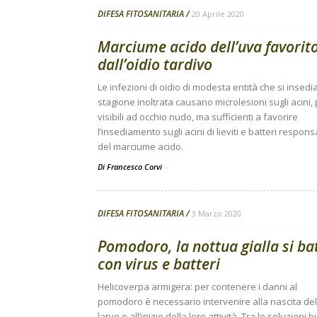
DIFESA FITOSANITARIA
20 Aprile 2020
Marciume acido dell’uva favorit
dall’oidio tardivo
Le infezioni di oidio di modesta entità che si insedi
stagione inoltrata causano microlesioni sugli acini,
visibili ad occhio nudo, ma sufficienti a favorire
l’insediamento sugli acini di lieviti e batteri responsa
del marciume acido.
Di Francesco Corvi
-
DIFESA FITOSANITARIA
3 Marzo 2020
Pomodoro, la nottua gialla si ba
con virus e batteri
Helicoverpa armigera: per contenere i danni al
pomodoro è necessario intervenire alla nascita del
larve o all’inizio della loro attività. Tra le soluzioni bi