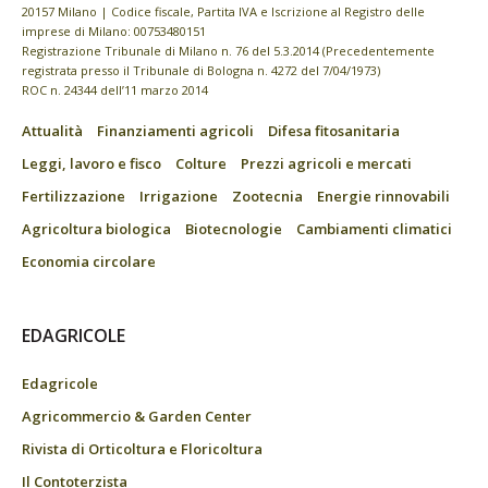
20157 Milano | Codice fiscale, Partita IVA e Iscrizione al Registro delle
imprese di Milano: 00753480151
Registrazione Tribunale di Milano n. 76 del 5.3.2014 (Precedentemente
registrata presso il Tribunale di Bologna n. 4272 del 7/04/1973)
ROC n. 24344 dell’11 marzo 2014
Attualità
Finanziamenti agricoli
Difesa fitosanitaria
Leggi, lavoro e fisco
Colture
Prezzi agricoli e mercati
Fertilizzazione
Irrigazione
Zootecnia
Energie rinnovabili
Agricoltura biologica
Biotecnologie
Cambiamenti climatici
Economia circolare
EDAGRICOLE
Edagricole
Agricommercio & Garden Center
Rivista di Orticoltura e Floricoltura
Il Contoterzista