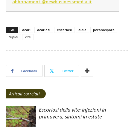
abbonamenti@newbusinessmedia.it
TAG
acari
acariosi
escoriosi
oidio
peronospora
tripidi
vite
Facebook
Twitter
Articoli correlati
Escoriosi della vite: infezioni in
primavera, sintomi in estate