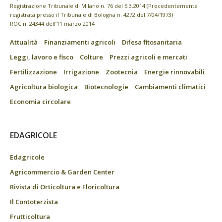
Registrazione Tribunale di Milano n. 76 del 5.3.2014 (Precedentemente
registrata presso il Tribunale di Bologna n. 4272 del 7/04/1973)
ROC n. 24344 dell’11 marzo 2014
Attualità
Finanziamenti agricoli
Difesa fitosanitaria
Leggi, lavoro e fisco
Colture
Prezzi agricoli e mercati
Fertilizzazione
Irrigazione
Zootecnia
Energie rinnovabili
Agricoltura biologica
Biotecnologie
Cambiamenti climatici
Economia circolare
EDAGRICOLE
Edagricole
Agricommercio & Garden Center
Rivista di Orticoltura e Floricoltura
Il Contoterzista
Frutticoltura