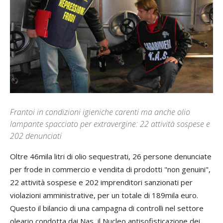
Frantoi in condizioni igieniche carenti ma anche olio
lampante spacciato per extravergine: 22 attività sospese e
202 denunciati
Oltre 46mila litri di olio sequestrati, 26 persone denunciate
per frode in commercio e vendita di prodotti "non genuini",
22 attività sospese e 202 imprenditori sanzionati per
violazioni amministrative, per un totale di 189mila euro.
Questo il bilancio di una campagna di controlli nel settore
oleario condotta dai Nas, il Nucleo antisofisticazione dei