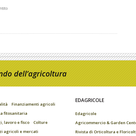
ntito
do dell’agricoltura
EDAGRICOLE
alità
Finanziamenti agricoli
a fitosanitaria
Edagricole
, lavoro e fisco
Colture
Agricommercio & Garden Cent
zi agricoli e mercati
Rivista di Orticoltura e Floricol