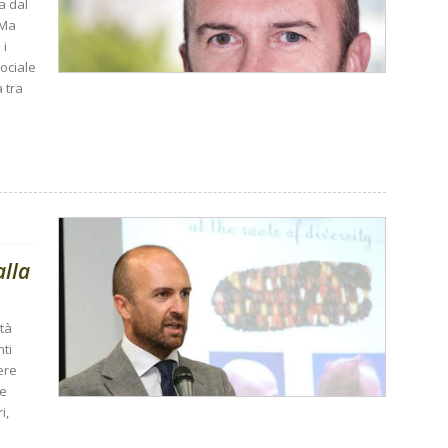
a dal
 Ma
 i
ociale
 tra
alla
età
nti
ere
he
i,