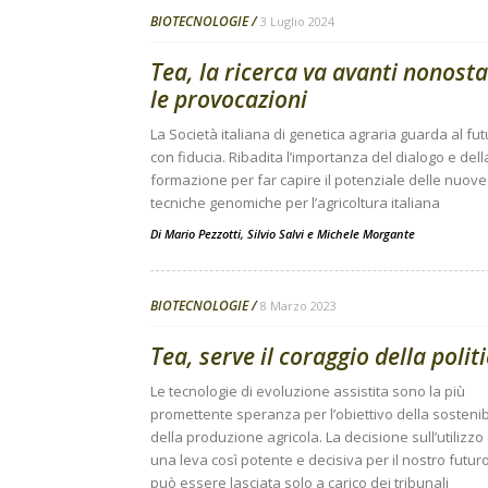
BIOTECNOLOGIE
3 Luglio 2024
Tea, la ricerca va avanti nonost
le provocazioni
La Società italiana di genetica agraria guarda al fu
con fiducia. Ribadita l’importanza del dialogo e dell
formazione per far capire il potenziale delle nuove
tecniche genomiche per l’agricoltura italiana
Di
Mario Pezzotti
,
Silvio Salvi
e
Michele Morgante
BIOTECNOLOGIE
8 Marzo 2023
Tea, serve il coraggio della polit
Le tecnologie di evoluzione assistita sono la più
promettente speranza per l’obiettivo della sostenibi
della produzione agricola. La decisione sull’utilizzo 
una leva così potente e decisiva per il nostro futur
può essere lasciata solo a carico dei tribunali