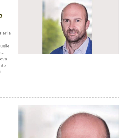
a
Per la
uelle
rca
uova
ento
i