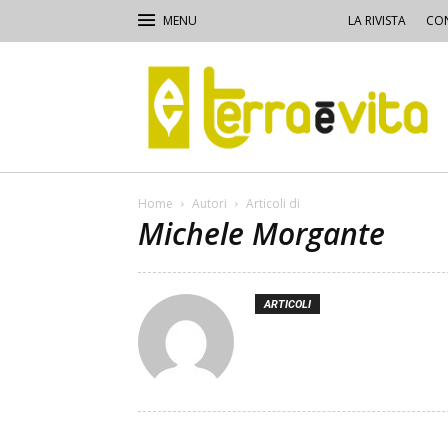
LA RIVISTA
CON
Terra
e
Vita
Home
Autori
Articoli di
Michele Morgante
ARTICOLI