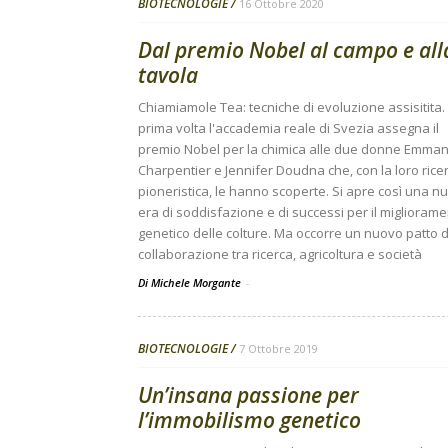
BIOTECNOLOGIE
16 Ottobre 2020
Dal premio Nobel al campo e all
tavola
Chiamiamole Tea: tecniche di evoluzione assisitita. 
prima volta l'accademia reale di Svezia assegna il
premio Nobel per la chimica alle due donne Emman
Charpentier e Jennifer Doudna che, con la loro rice
pioneristica, le hanno scoperte. Si apre così una n
era di soddisfazione e di successi per il miglioram
genetico delle colture. Ma occorre un nuovo patto d
collaborazione tra ricerca, agricoltura e società
Di Michele Morgante
-
BIOTECNOLOGIE
7 Ottobre 2019
Un’insana passione per
l’immobilismo genetico