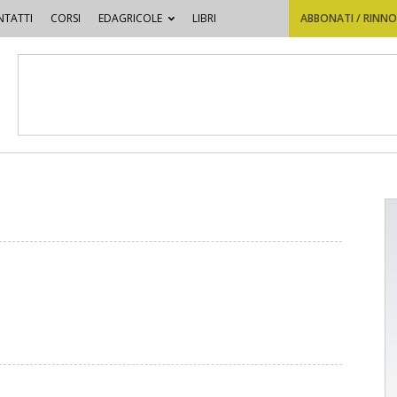
TATTI
CORSI
EDAGRICOLE
LIBRI
ABBONATI / RINN