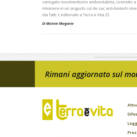
variegato movimentismo ambientalista, costretto a
rimanere in un angusto cul de sac anti-biotech sme
dai fatti. L'editoriale a Terra e Vita 25
Di
Michele Morgante
Rimani aggiornato sul mon
Attu
Difes
Leggi
Prez