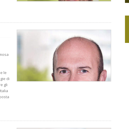
amosa
e le
gie di
e gli
Italia
sposta