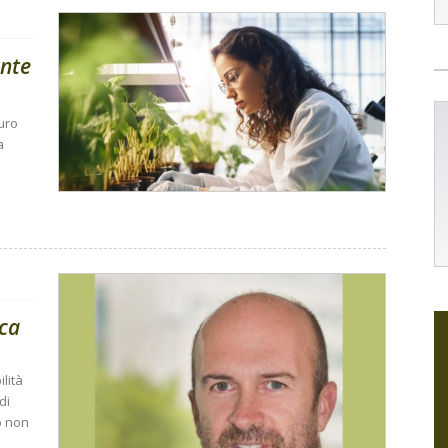
ante
turo
a
ica
lità
di
o non