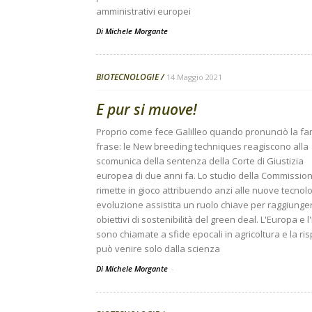
amministrativi europei
Di
Michele Morgante
BIOTECNOLOGIE
14 Maggio 2021
E pur si muove!
Proprio come fece Galilleo quando pronunciò la f
frase: le New breeding techniques reagiscono alla
scomunica della sentenza della Corte di Giustizia
europea di due anni fa. Lo studio della Commission
rimette in gioco attribuendo anzi alle nuove tecnolo
evoluzione assistita un ruolo chiave per raggiunger
obiettivi di sostenibilità del green deal. L'Europa e l'
sono chiamate a sfide epocali in agricoltura e la ri
può venire solo dalla scienza
Di Michele Morgante
-