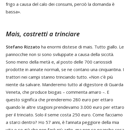
frigo a causa del calo dei consumi, perciò la domanda è
bassa».
Mais, costretti a trinciare
Stefano Rizzato
ha enormi distese di mais. Tutto giallo. Le
pannocchie non si sono sviluppate a causa della siccità.
Sono meno della metà e, al posto delle 700 cariossidi
prodotte in annate normali, se ne contano una cinquantina. I
trattori nei campi stanno trinciando tutto. «Non c’è più
niente da salvare. Manderemo tutto al digestore di Guarda
Veneta, che produce biogas – commenta amaro –. E
questo significa che prenderemo 280 euro per ettaro
quando le altre stagioni prendevamo 3.000 euro per ettaro
per il trinciato. Solo il seme costa 250 euro. Come facciamo
a starci dentro? Ho 57 anni, è l’annata peggiore della mia
vita e so già che non farò più aglio, ma non so neanche cosa