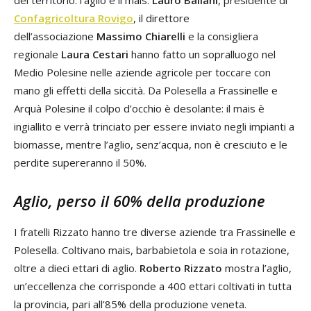
del territorio: l’aglio e il mais.
Lauro Ballani
, presidente di
Confagricoltura Rovigo
, il direttore
dell’associazione
Massimo Chiarelli
e la consigliera
regionale
Laura Cestari
hanno fatto un sopralluogo nel
Medio Polesine nelle aziende agricole per toccare con
mano gli effetti della siccità. Da Polesella a Frassinelle e
Arquà Polesine il colpo d’occhio è desolante: il mais è
ingiallito e verrà trinciato per essere inviato negli impianti a
biomasse, mentre l’aglio, senz’acqua, non è cresciuto e le
perdite supereranno il 50%.
Aglio, perso il 60% della produzione
I fratelli Rizzato hanno tre diverse aziende tra Frassinelle e
Polesella. Coltivano mais, barbabietola e soia in rotazione,
oltre a dieci ettari di aglio.
Roberto Rizzato
mostra l’aglio,
un’eccellenza che corrisponde a 400 ettari coltivati in tutta
la provincia, pari all’85% della produzione veneta.