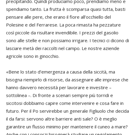
precipitando. Quindi produciamo poco, prendiamo meno e
spendiamo tanto. La frutta è scomparsa quasi tutta, basti
pensare alle pere, che erano il fiore all’occhiello del
Polesine e del Ferrarese. La poca rimasta ha pezzature
così piccole da risultare invendibile. I prezzi del gasolio
sono alle stelle e non possiamo irrigare. I tecnici ci dicono di
lasciare metà dei raccolti nel campo. Le nostre aziende
agricole sono in ginocchio.
«Bene lo stato d’emergenza a causa della siccità, ma
bisogna riempirlo di risorse, da assegnare alle imprese che
hanno davvero necessità per lavorare e investire –
sottolinea –. Di fronte a scenari sempre più torridi e
siccitosi dobbiamo capire come intervenire e cosa fare in
futuro. Per il Po servirebbe un generale Figliuolo che decida
il da farsi: servono altre barriere anti sale? O è meglio
garantire un flusso minimo per mantenere il cuneo a mare?
Anche con i consorzi bisognerà studiare un regolamento