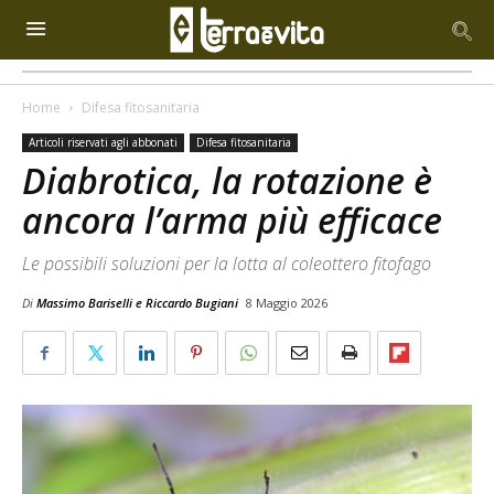
Home
Difesa fitosanitaria
Articoli riservati agli abbonati
Difesa fitosanitaria
Diabrotica, la rotazione è
ancora l’arma più efficace
Le possibili soluzioni per la lotta al coleottero fitofago
Di
Massimo Bariselli e Riccardo Bugiani
8 Maggio 2026