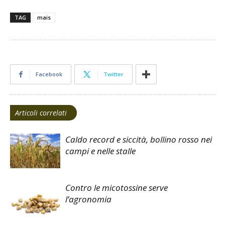
TAG
mais
Facebook
Twitter
Articoli correlati
Caldo record e siccità, bollino rosso nei
campi e nelle stalle
Contro le micotossine serve
l’agronomia