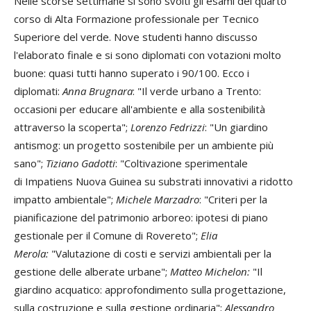
Nelle scorse settimane si sono svolti gli esami del quarto
corso di Alta Formazione professionale per Tecnico
Superiore del verde. Nove studenti hanno discusso
l'elaborato finale e si sono diplomati con votazioni molto
buone: quasi tutti hanno superato i 90/100. Ecco i
diplomati:
Anna Brugnara
: "Il verde urbano a Trento:
occasioni per educare all'ambiente e alla sostenibilità
attraverso la scoperta";
Lorenzo Fedrizzi
: "Un giardino
antismog: un progetto sostenibile per un ambiente più
sano";
Tiziano Gadotti
: "Coltivazione sperimentale
di Impatiens Nuova Guinea su substrati innovativi a ridotto
impatto ambientale";
Michele Marzadro
: "Criteri per la
pianificazione del patrimonio arboreo: ipotesi di piano
gestionale per il Comune di Rovereto";
Elia
Merola:
"Valutazione di costi e servizi ambientali per la
gestione delle alberate urbane";
Matteo Michelon:
"Il
giardino acquatico: approfondimento sulla progettazione,
sulla costruzione e sulla gestione ordinaria";
Alessandro