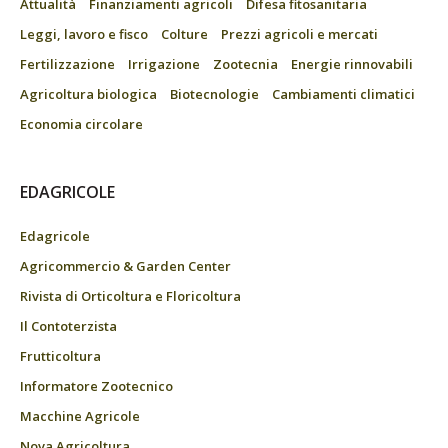
Attualità
Finanziamenti agricoli
Difesa fitosanitaria
Leggi, lavoro e fisco
Colture
Prezzi agricoli e mercati
Fertilizzazione
Irrigazione
Zootecnia
Energie rinnovabili
Agricoltura biologica
Biotecnologie
Cambiamenti climatici
Economia circolare
EDAGRICOLE
Edagricole
Agricommercio & Garden Center
Rivista di Orticoltura e Floricoltura
Il Contoterzista
Frutticoltura
Informatore Zootecnico
Macchine Agricole
Nova Agricoltura