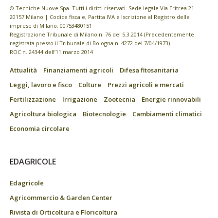
© Tecniche Nuove Spa. Tutti i diritti riservati. Sede legale Via Eritrea 21 -
20157 Milano | Codice fiscale, Partita IVA e Iscrizione al Registro delle
imprese di Milano: 00753480151
Registrazione Tribunale di Milano n. 76 del 5.3.2014 (Precedentemente
registrata presso il Tribunale di Bologna n. 4272 del 7/04/1973)
ROC n. 24344 dell’11 marzo 2014
Attualità
Finanziamenti agricoli
Difesa fitosanitaria
Leggi, lavoro e fisco
Colture
Prezzi agricoli e mercati
Fertilizzazione
Irrigazione
Zootecnia
Energie rinnovabili
Agricoltura biologica
Biotecnologie
Cambiamenti climatici
Economia circolare
EDAGRICOLE
Edagricole
Agricommercio & Garden Center
Rivista di Orticoltura e Floricoltura