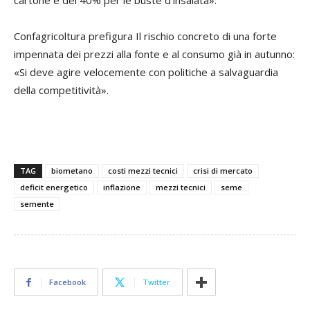
cartone e del 40% per le buste d'insalata».
Confagricoltura prefigura Il rischio concreto di una forte
impennata dei prezzi alla fonte e al consumo già in autunno:
«Si deve agire velocemente con politiche a salvaguardia
della competitività».
TAG
biometano
costi mezzi tecnici
crisi di mercato
deficit energetico
inflazione
mezzi tecnici
seme
semente
Facebook
Twitter