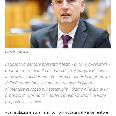
Herbert Dorfmann
L’Europarlamentare presenta il testo - di cui è co-relatore -
adottato martedì dalla plenaria di Strasburgo, e definisce
la posizione del Parlamento europeo riguardo la proposta
della Commissione che punta a rendere la filiera
alimentare europea più sostenibile. «Siamo all’inizio di un
processo di riforma che porterà all’elaborazione di varie
proposte legislative»
«La risoluzione sulla Farm to Fork votata dal Parlamento è