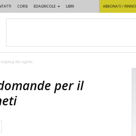
TATTI
CORSI
EDAGRICOLE
LIBRI
ABBONATI / RINN
restyling dei vigneti
e domande per il
neti