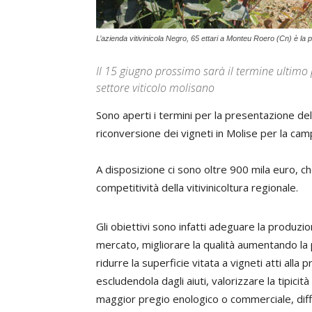
L’azienda vitivinicola Negro, 65 ettari a Monteu Roero (Cn) è la pr
Il 15 giugno prossimo sarà il termine ultimo
settore viticolo molisano
Sono aperti i termini per la presentazione del
riconversione dei vigneti in Molise per la cam
A disposizione ci sono oltre 900 mila euro, che
competitività della vitivinicoltura regionale.
Gli obiettivi sono infatti adeguare la produzio
mercato, migliorare la qualità aumentando la 
ridurre la superficie vitata a vigneti atti alla
escludendola dagli aiuti, valorizzare la tipicità 
maggior pregio enologico o commerciale, diffo