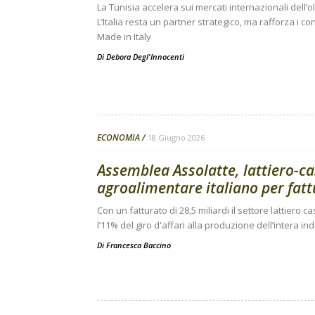
La Tunisia accelera sui mercati internazionali dell’o
L’Italia resta un partner strategico, ma rafforza i cont
Made in Italy
Di
Debora Degl'Innocenti
ECONOMIA
18 Giugno 2026
Assemblea Assolatte, lattiero-c
agroalimentare italiano per fat
Con un fatturato di 28,5 miliardi il settore lattiero
l’11% del giro d'affari alla produzione dell’intera in
Di
Francesca Baccino