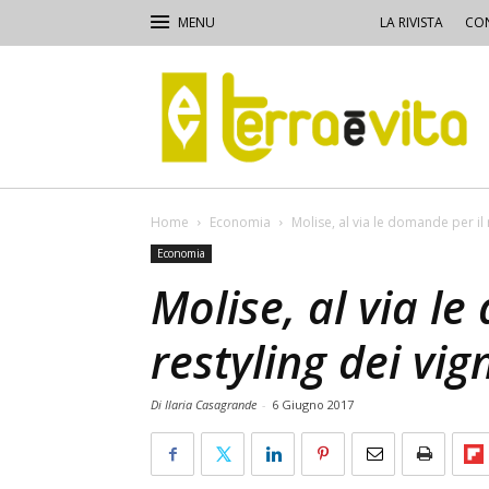
LA RIVISTA
CON
Terra
e
Vita
Home
Economia
Molise, al via le domande per il 
Economia
Molise, al via l
restyling dei vig
Di Ilaria Casagrande
-
6 Giugno 2017