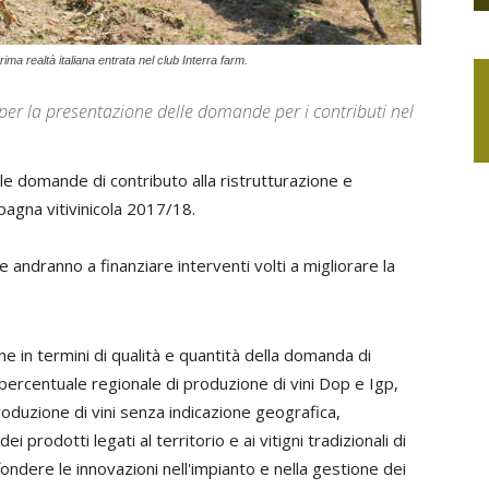
ima realtà italiana entrata nel club Interra farm.
 per la presentazione delle domande per i contributi nel
le domande di contributo alla ristrutturazione e
pagna vitivinicola 2017/18.
 andranno a finanziare interventi volti a migliorare la
ne in termini di qualità e quantità della domanda di
percentuale regionale di produzione di vini Dop e Igp,
 produzione di vini senza indicazione geografica,
dei prodotti legati al territorio e ai vitigni tradizionali di
ndere le innovazioni nell'impianto e nella gestione dei