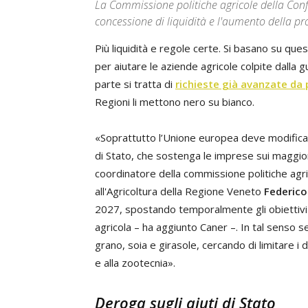
La Commissione politiche agricole della Confe
concessione di liquidità e l'aumento della pr
Più liquidità e regole certe. Si basano su ques
per aiutare le aziende agricole colpite dalla g
parte si tratta di
richieste già avanzate da 
Regioni li mettono nero su bianco.
«Soprattutto l’Unione europea deve modificare
di Stato, che sostenga le imprese sui maggior c
coordinatore della commissione politiche agr
all'Agricoltura della Regione Veneto
Federico
2027, spostando temporalmente gli obiettivi a
agricola – ha aggiunto Caner –. In tal senso 
grano, soia e girasole, cercando di limitare i
e alla zootecnia».
Deroga sugli aiuti di Stato