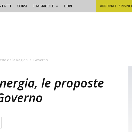
TATTI
CORSI
EDAGRICOLE
LIBRI
ABBONATI / RINN
oste delle Regioni al Governo
nergia, le proposte
 Governo