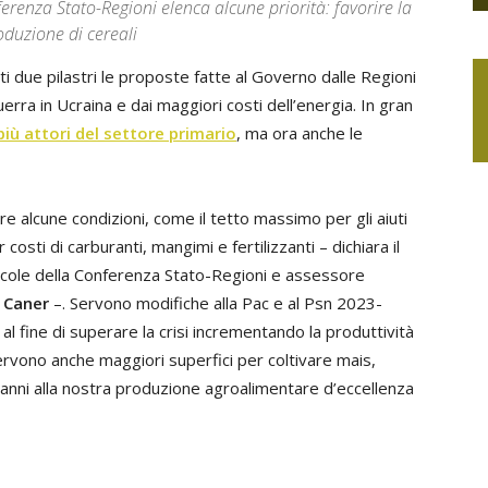
renza Stato-Regioni elenca alcune priorità: favorire la
oduzione di cereali
ti due pilastri le proposte fatte al Governo dalle Regioni
uerra in Ucraina e dai maggiori costi dell’energia. In gran
più attori del settore primario
, ma ora anche le
 alcune condizioni, come il tetto massimo per gli aiuti
osti di carburanti, mangimi e fertilizzanti – dichiara il
icole della Conferenza Stato-Regioni e assessore
 Caner
–. Servono modifiche alla Pac e al Psn 2023-
l fine di superare la crisi incrementando la produttività
servono anche maggiori superfici per coltivare mais,
 danni alla nostra produzione agroalimentare d’eccellenza