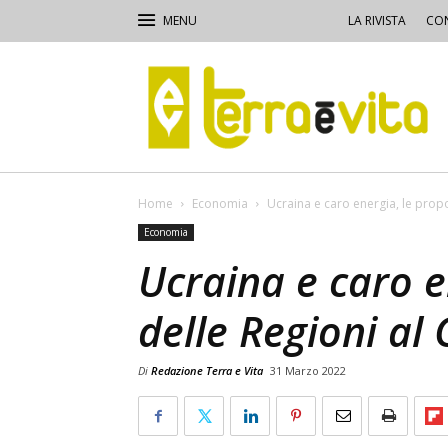
LA RIVISTA
CON
Terra
e
Vita
Home
Economia
Ucraina e caro energia, le prop
Economia
Ucraina e caro e
delle Regioni al
Di
Redazione Terra e Vita
31 Marzo 2022