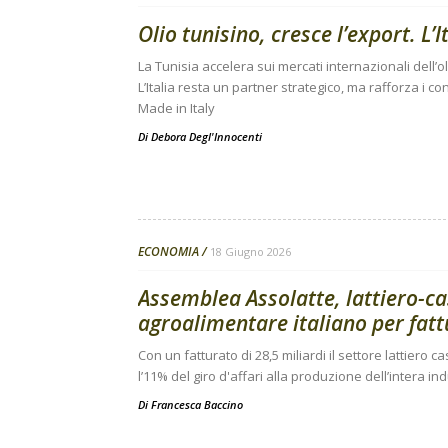
Olio tunisino, cresce l’export. L’I
La Tunisia accelera sui mercati internazionali dell’o
L’Italia resta un partner strategico, ma rafforza i cont
Made in Italy
Di
Debora Degl'Innocenti
ECONOMIA
18 Giugno 2026
Assemblea Assolatte, lattiero-c
agroalimentare italiano per fat
Con un fatturato di 28,5 miliardi il settore lattiero
l’11% del giro d'affari alla produzione dell’intera in
Di
Francesca Baccino