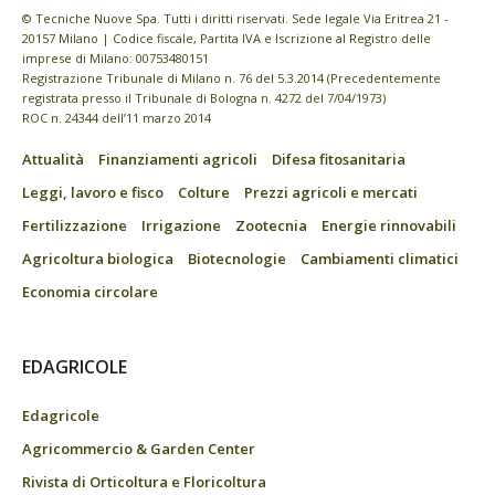
© Tecniche Nuove Spa. Tutti i diritti riservati. Sede legale Via Eritrea 21 -
20157 Milano | Codice fiscale, Partita IVA e Iscrizione al Registro delle
imprese di Milano: 00753480151
Registrazione Tribunale di Milano n. 76 del 5.3.2014 (Precedentemente
registrata presso il Tribunale di Bologna n. 4272 del 7/04/1973)
ROC n. 24344 dell’11 marzo 2014
Attualità
Finanziamenti agricoli
Difesa fitosanitaria
Leggi, lavoro e fisco
Colture
Prezzi agricoli e mercati
Fertilizzazione
Irrigazione
Zootecnia
Energie rinnovabili
Agricoltura biologica
Biotecnologie
Cambiamenti climatici
Economia circolare
EDAGRICOLE
Edagricole
Agricommercio & Garden Center
Rivista di Orticoltura e Floricoltura