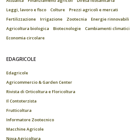
Attualità
Finanziamenti agricoli
Difesa fitosanitaria
Leggi, lavoro e fisco
Colture
Prezzi agricoli e mercati
Fertilizzazione
Irrigazione
Zootecnia
Energie rinnovabili
Agricoltura biologica
Biotecnologie
Cambiamenti climatici
Economia circolare
EDAGRICOLE
Edagricole
Agricommercio & Garden Center
Rivista di Orticoltura e Floricoltura
Il Contoterzista
Frutticoltura
Informatore Zootecnico
Macchine Agricole
Nova Agricoltura