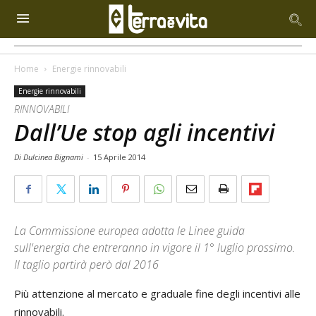
Home
Energie rinnovabili
Energie rinnovabili
RINNOVABILI
Dall’Ue stop agli incentivi
Di Dulcinea Bignami
-
15 Aprile 2014
La Commissione europea adotta le Linee guida
sull'energia che entreranno in vigore il 1° luglio prossimo.
Il taglio partirà però dal 2016
Più attenzione al mercato e graduale fine degli incentivi alle
rinnovabili.