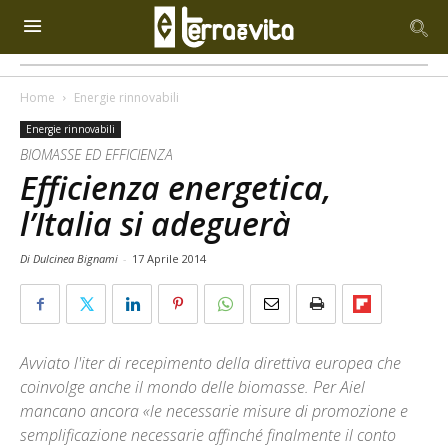
Home
Energie rinnovabili
Energie rinnovabili
BIOMASSE ED EFFICIENZA
Efficienza energetica,
l’Italia si adeguerà
Di Dulcinea Bignami
-
17 Aprile 2014
Avviato l'iter di recepimento della direttiva europea che
coinvolge anche il mondo delle biomasse. Per Aiel
mancano ancora «le necessarie misure di promozione e
semplificazione necessarie affinché finalmente il conto