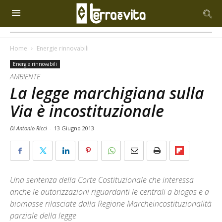
Home
Energie rinnovabili
Energie rinnovabili
AMBIENTE
La legge marchigiana sulla
Via è incostituzionale
Di Antonio Ricci
-
13 Giugno 2013
Una sentenza della Corte Costituzionale che interessa
anche le autorizzazioni riguardanti le centrali a biogas e a
biomasse rilasciate dalla Regione Marcheincostituzionalità
parziale della legge