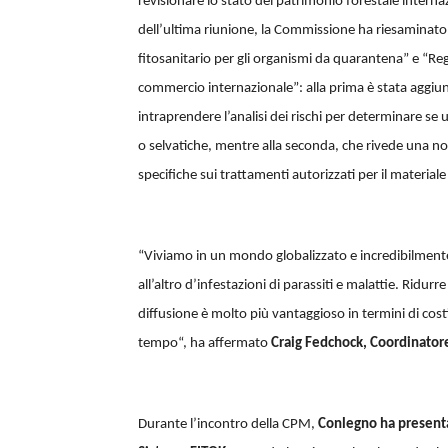
revisionare lo stato del patrimonio forestale interna
dell’ultima riunione, la Commissione ha riesaminato 
fitosanitario per gli organismi da quarantena” e “Re
commercio internazionale”: alla prima è stata aggiu
intraprendere l’analisi dei rischi per determinare se
o selvatiche, mentre alla seconda, che rivede una nor
specifiche sui trattamenti autorizzati per il material
“Viviamo in un mondo globalizzato e incredibilmente 
all’altro d’infestazioni di parassiti e malattie. Ridu
diffusione è molto più vantaggioso in termini di cost
tempo“, ha affermato
Craig Fedchock, Coordinatore
Durante l’incontro della CPM,
Conlegno ha presenta