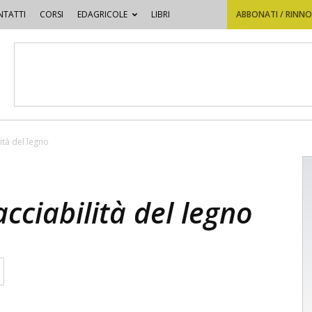
TATTI
CORSI
EDAGRICOLE
LIBRI
ABBONATI / RINN
ità del legno
cciabilità del legno