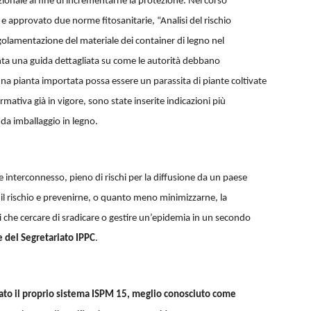
zionale al fine di incrementarne la protezione.
Nel corso
e approvato due norme fitosanitarie, “Analisi del rischio
golamentazione del materiale dei container di legno nel
nta una guida dettagliata su come le autorità debbano
 una pianta importata possa essere un parassita di piante coltivate
mativa già in vigore, sono state inserite indicazioni più
e da imballaggio in legno.
interconnesso, pieno di rischi per la diffusione da un paese
rre il rischio e prevenirne, o quanto meno minimizzarne, la
i che cercare di sradicare o gestire un’epidemia in un secondo
 del Segretariato IPPC
.
to il proprio sistema ISPM 15, meglio conosciuto come