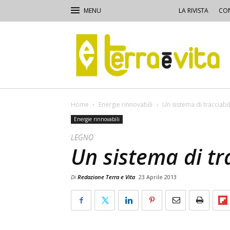
LA RIVISTA
CON
Terra
e
Vita
Home
Energie rinnovabili
Un sistema di tracciabil
Energie rinnovabili
LEGNO
Un sistema di tra
Di
Redazione Terra e Vita
23 Aprile 2013