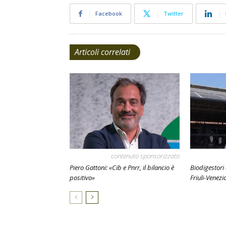
Facebook
Twitter
Articoli correlati
contenuto sponsorizzato
Piero Gattoni: «Cib e Pnrr, il bilancio è
Biodigestori
positivo»
Friuli-Venezi