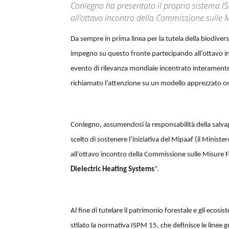
Conlegno ha presentato il proprio sistema I
all’ottavo incontro della Commissione sulle 
Da sempre in prima linea per la tutela della biodiver
impegno su questo fronte partecipando all’ottavo i
evento di rilevanza mondiale incentrato interamente
richiamato l’attenzione su un modello apprezzato or
Conlegno, assumendosi la responsabilità della salvagu
scelto di sostenere l’iniziativa del Mipaaf (il Ministe
all’ottavo incontro della Commissione sulle Misure F
Dielectric Heating Systems
”.
Al fine di tutelare il patrimonio forestale e gli ecosi
stilato la normativa ISPM 15, che definisce le linee gu