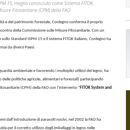
SPM 15, meglio conosciuto come Sistema FITOK,
Misure Fitosanitarie (CPM) della FAO
sità e del patrimonio forestale, Conlegno conferma il proprio
ncontro della Commissione sulle Misure Fitosanitarie. Con un
 sullo Standard ISPM 15 e il sistema FITOK italiano, Conlegno ha
mai da diversi Paesi.
ardia ambientale e favorendo i molteplici utilizzi del legno, ha
ro delle politiche agricole, alimentari e forestali) partecipando
itosanitarie (CPM) della FAO con l’intervento “
FITOK System and
stemi dall’introduzione di parassiti nocivi, nel 2002 la FAO ha
ida per il corretto utilizzo degli imballaggi in legno nelle