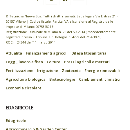
© Tecniche Nuove Spa. Tutti i diritti riservati. Sede legale Via Eritrea 21 -
20157 Milano | Codice fiscale, Partita IVA e Iscrizione al Registro delle
imprese di Milano: 00753480151
Registrazione Tribunale di Milano n. 76 del 5.3.2014 (Precedentemente
registrata presso il Tribunale di Bologna n. 4272 del 7/04/1973)
ROC n. 24344 dell’11 marzo 2014
Attualità
Finanziamenti agricoli
Difesa fitosanitaria
Leggi, lavoro e fisco
Colture
Prezzi agricoli e mercati
Fertilizzazione
Irrigazione
Zootecnia
Energie rinnovabili
Agricoltura biologica
Biotecnologie
Cambiamenti climatici
Economia circolare
EDAGRICOLE
Edagricole
Agricommercio & Garden Center