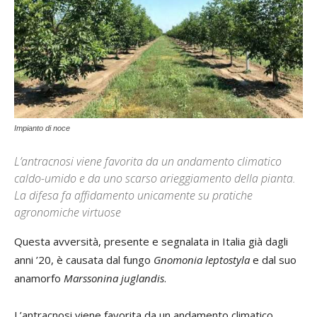
Impianto di noce
L’antracnosi viene favorita da un andamento climatico
caldo-umido e da uno scarso arieggiamento della pianta.
La difesa fa affidamento unicamente su pratiche
agronomiche virtuose
Questa avversità, presente e segnalata in Italia già dagli
anni ’20, è causata dal fungo
Gnomonia leptostyla
e dal suo
anamorfo
Marssonina juglandis
.
L’antracnosi viene favorita da un andamento climatico