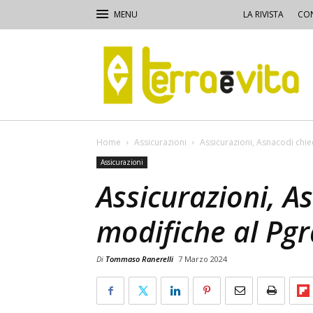
LA RIVISTA
CON
Terra
e
Vita
Home
Assicurazioni
Assicurazioni, Asnacodi chie
Assicurazioni
Assicurazioni, A
modifiche al Pgr
Di
Tommaso Ranerelli
7 Marzo 2024