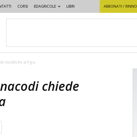
TATTI
CORSI
EDAGRICOLE
LIBRI
ABBONATI / RINN
de modifiche al Pgra
snacodi chiede
a