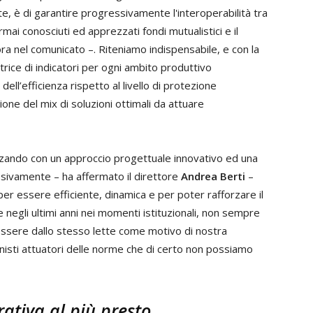
nte, è di garantire progressivamente l'interoperabilità tra
rmai conosciuti ed apprezzati fondi mutualistici e il
ra nel comunicato –. Riteniamo indispensabile, e con la
rice di indicatori per ogni ambito produttivo
ell’efficienza rispetto al livello di protezione
e del mix di soluzioni ottimali da attuare
zzando con un approccio progettuale innovativo ed una
sivamente – ha affermato il direttore
Andrea Berti
–
 per essere efficiente, dinamica e per poter rafforzare il
egli ultimi anni nei momenti istituzionali, non sempre
i essere dallo stesso lette come motivo di nostra
nisti attuatori delle norme che di certo non possiamo
ativa al più presto