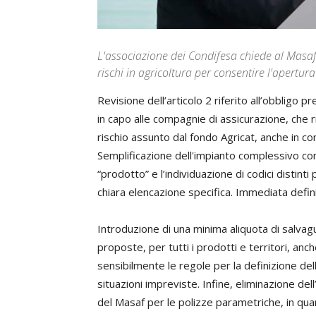
L'associazione dei Condifesa chiede al Masaf
rischi in agricoltura per consentire l'apertu
Revisione dell’articolo 2 riferito all’obbligo
in capo alle compagnie di assicurazione, che r
rischio assunto dal fondo Agricat, anche in c
Semplificazione dell'impianto complessivo con 
“prodotto” e l’individuazione di codici distinti
chiara elencazione specifica. Immediata defin
Introduzione di una minima aliquota di salvag
proposte, per tutti i prodotti e territori, an
sensibilmente le regole per la definizione 
situazioni impreviste. Infine, eliminazione de
del Masaf per le polizze parametriche, in qu