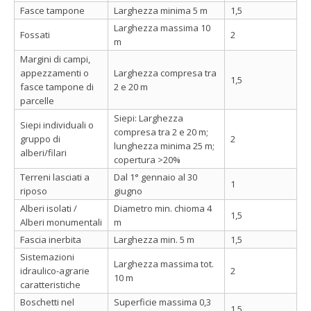
Fasce tampone
Larghezza minima 5 m
1,5
Larghezza massima 10
Fossati
2
m
Margini di campi,
appezzamenti o
Larghezza compresa tra
1,5
fasce tampone di
2 e 20 m
parcelle
Siepi: Larghezza
Siepi individuali o
compresa tra 2 e 20 m;
gruppo di
2
lunghezza minima 25 m;
alberi/filari
copertura >20%
Terreni lasciati a
Dal 1° gennaio al 30
1
riposo
giugno
Alberi isolati /
Diametro min. chioma 4
1,5
Alberi monumentali
m
Fascia inerbita
Larghezza min. 5 m
1,5
Sistemazioni
Larghezza massima tot.
idraulico-agrarie
2
10 m
caratteristiche
Boschetti nel
Superficie massima 0,3
1,5