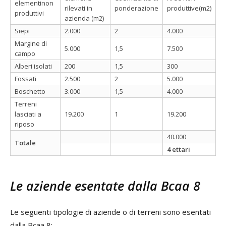
elementinon
rilevati in
ponderazione
produttive(m2)
produttivi
azienda (m2)
Siepi
2.000
2
4.000
Margine di
5.000
1,5
7.500
campo
Alberi isolati
200
1,5
300
Fossati
2.500
2
5.000
Boschetto
3.000
1,5
4.000
Terreni
lasciati a
19.200
1
19.200
riposo
40.000
Totale
4 ettari
Le aziende esentate dalla Bcaa 8
Le seguenti tipologie di aziende o di terreni sono esentati
dalla Bcaa 8: