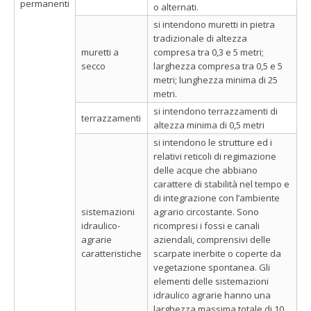
permanenti
o alternati.
si intendono muretti in pietra
tradizionale di altezza
muretti a
compresa tra 0,3 e 5 metri;
secco
larghezza compresa tra 0,5 e 5
metri; lunghezza minima di 25
metri.
si intendono terrazzamenti di
terrazzamenti
altezza minima di 0,5 metri
si intendono le strutture ed i
relativi reticoli di regimazione
delle acque che abbiano
carattere di stabilità nel tempo e
di integrazione con l’ambiente
sistemazioni
agrario circostante. Sono
idraulico-
ricompresi i fossi e canali
agrarie
aziendali, comprensivi delle
caratteristiche
scarpate inerbite o coperte da
vegetazione spontanea. Gli
elementi delle sistemazioni
idraulico agrarie hanno una
larghezza massima totale di 10