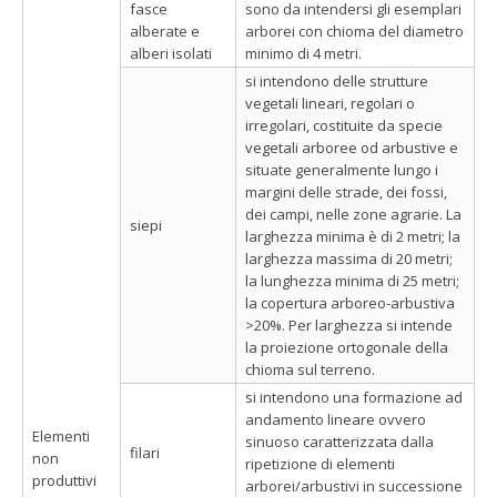
fasce
sono da intendersi gli esemplari
alberate e
arborei con chioma del diametro
alberi isolati
minimo di 4 metri.
si intendono delle strutture
vegetali lineari, regolari o
irregolari, costituite da specie
vegetali arboree od arbustive e
situate generalmente lungo i
margini delle strade, dei fossi,
dei campi, nelle zone agrarie. La
siepi
larghezza minima è di 2 metri; la
larghezza massima di 20 metri;
la lunghezza minima di 25 metri;
la copertura arboreo-arbustiva
>20%. Per larghezza si intende
la proiezione ortogonale della
chioma sul terreno.
si intendono una formazione ad
andamento lineare ovvero
Elementi
sinuoso caratterizzata dalla
filari
non
ripetizione di elementi
produttivi
arborei/arbustivi in successione