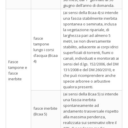
giugno dell’anno di domanda.
(ai sensi della Bcaa 4) si intende
una fascia stabilmente inerbita
spontanea o seminata, inclusa
la vegetazione ripariale, di
larghezza pari ad almeno 5
fasce
metri, se non diversamente
tampone
stabilito, adiacente ai corpi idrici
lungo i corsi
superficiali di torrenti, fiumi o
d’acqua (Bcaa
canali, individuati e monitorati ai
4)
Fasce
sensi del d.lgs. 152/2006, del DM
tampone e
131/2008 e del DM 260/2010, e
fasce
che può ricomprendere anche
inerbite
specie arboree o arbustive
qualora presenti.
(ai sensi della Bcaa 5) si intende
una fascia inerbita
spontaneamente ad
fasce inerbite
andamento trasversale rispetto
(Bcaa 5)
alla massima pendenza,
realizzata sui seminativi oltre il