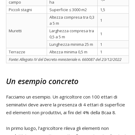
campo
ha
Piccoli stagni
Superficie ≤ 3000 m2
1,5
Altezza compresa tra 0,3
1
a 5 m
Muretti
Larghezza compresa tra
1
0,5 a 5 m
Lunghezza minima 25 m
1
Terrazze
Altezza minima 0,5 m
1
Fonte: Allegato IV del Decreto ministeriale n. 660087 del 23/12/2022
Un esempio concreto
Facciamo un esempio. Un agricoltore con 100 ettari di
seminativi deve avere la presenza di 4 ettari di superficie
ed elementi non produttivi, ai fini del 4% della Bcaa 8.
In primo luogo, l’agricoltore rileva gli elementi non