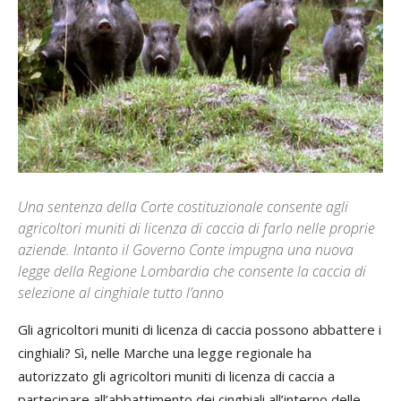
Una sentenza della Corte costituzionale consente agli
agricoltori muniti di licenza di caccia di farlo nelle proprie
aziende. Intanto il Governo Conte impugna una nuova
legge della Regione Lombardia che consente la caccia di
selezione al cinghiale tutto l’anno
Gli agricoltori muniti di licenza di caccia possono abbattere i
cinghiali? Sì, nelle Marche una legge regionale ha
autorizzato gli agricoltori muniti di licenza di caccia a
partecipare all’abbattimento dei cinghiali all’interno delle