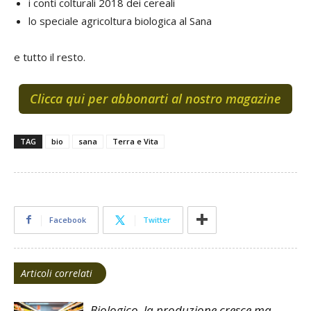
i conti colturali 2018 dei cereali
lo speciale agricoltura biologica al Sana
e tutto il resto.
Clicca qui per abbonarti al nostro magazine
TAG
bio
sana
Terra e Vita
Facebook
Twitter
Articoli correlati
Biologico, la produzione cresce ma