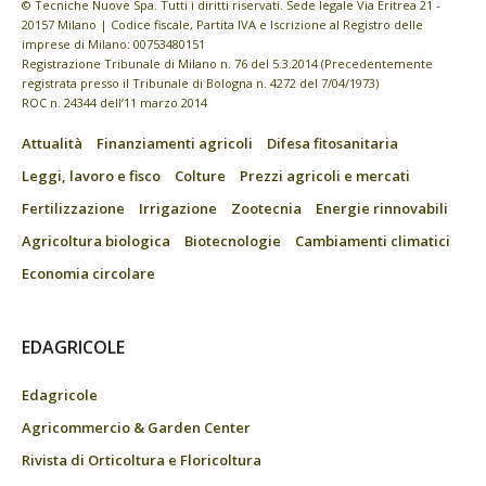
© Tecniche Nuove Spa. Tutti i diritti riservati. Sede legale Via Eritrea 21 -
20157 Milano | Codice fiscale, Partita IVA e Iscrizione al Registro delle
imprese di Milano: 00753480151
Registrazione Tribunale di Milano n. 76 del 5.3.2014 (Precedentemente
registrata presso il Tribunale di Bologna n. 4272 del 7/04/1973)
ROC n. 24344 dell’11 marzo 2014
Attualità
Finanziamenti agricoli
Difesa fitosanitaria
Leggi, lavoro e fisco
Colture
Prezzi agricoli e mercati
Fertilizzazione
Irrigazione
Zootecnia
Energie rinnovabili
Agricoltura biologica
Biotecnologie
Cambiamenti climatici
Economia circolare
EDAGRICOLE
Edagricole
Agricommercio & Garden Center
Rivista di Orticoltura e Floricoltura