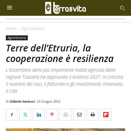
Home
Agroindustria
Agroindustria
Terre dell’Etruria, la
cooperazione è resilienza
L'assemblea della più importante realtà agricola della
regione Toscana ha approvato il bilancio 2021: in crescita
il numero dei soci, il fatturato e gli investimenti; rinnovato
il Cda
Di
Gilberto Santucci
25 Giugno 2022