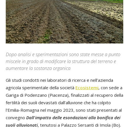
Dopo analisi e sperimentazioni sono state messe a punto
miscele in grado di modificare la struttura del terreno e
aumentare la sostanza organica
Gli studi condotti nei laboratori di ricerca e nell’azienda
agricola sperimentale della società
Ecosistemi
, con sede a
Gariga di Podenzano (Piacenza), finalizzati al recupero della
fertilità dei suoli devastati dall’alluvione che ha colpito
l'Emilia-Romagna nel maggio 2023, sono stati presentati al
convegno
Dall'impatto delle esondazioni alla bonifica dei
suoli alluvionati
, tenutosi a Palazzo Sersanti di Imola (Bo).