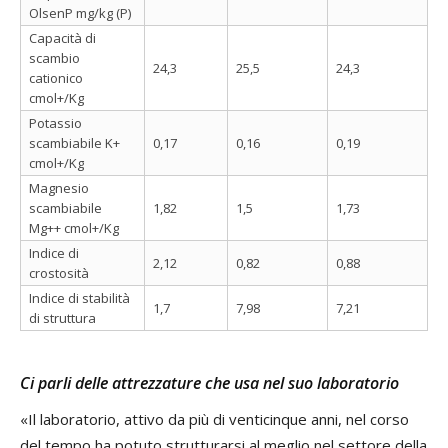
OlsenP mg/kg (P)
Capacità di
scambio
24,3
25,5
24,3
cationico
cmol+/Kg
Potassio
scambiabile K+
0,17
0,16
0,19
cmol+/Kg
Magnesio
scambiabile
1,82
1,5
1,73
Mg++ cmol+/Kg
Indice di
2,12
0,82
0,88
crostosità
Indice di stabilità
1,7
7,98
7,21
di struttura
Ci parli delle attrezzature che usa nel suo laboratorio
«Il laboratorio, attivo da più di venticinque anni, nel corso
del tempo ha potuto strutturarsi al meglio nel settore della