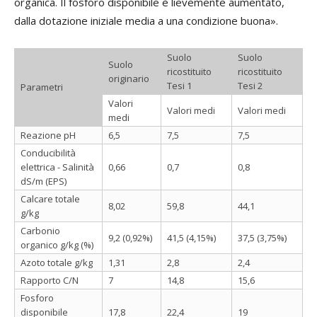
organica. Il fosforo disponibile è lievemente aumentato,
dalla dotazione iniziale media a una condizione buona».
Suolo
Suolo
Suolo
ricostituito
ricostituito
originario
Tesi 1
Tesi 2
Parametri
Valori
Valori medi
Valori medi
medi
Reazione pH
6,5
7,5
7,5
Conducibilità
elettrica - Salinità
0,66
0,7
0,8
dS/m (EPS)
Calcare totale
8,02
59,8
44,1
g/kg
Carbonio
9,2 (0,92%)
41,5 (4,15%)
37,5 (3,75%)
organico g/kg (%)
Azoto totale g/kg
1,31
2,8
2,4
Rapporto C/N
7
14,8
15,6
Fosforo
disponibile
17,8
22,4
19