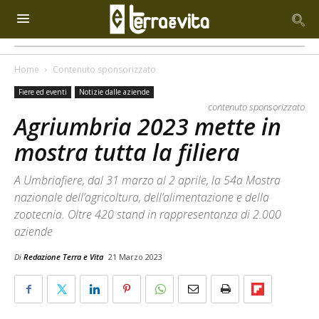
Home
Contenuto sponsorizzato
Fiere ed eventi
Notizie dalle aziende
contenuto sponsorizzato
Agriumbria 2023 mette in
mostra tutta la filiera
A Umbriafiere, dal 31 marzo al 2 aprile, la 54a Mostra
nazionale dell’agricoltura, dell’alimentazione e della
zootecnia. Oltre 420 stand in rappresentanza di 2.000
aziende
Di
Redazione Terra e Vita
21 Marzo 2023