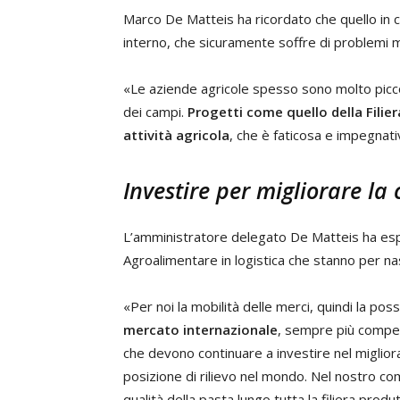
Marco De Matteis ha ricordato che quello in c
interno, che sicuramente soffre di problemi mag
«Le aziende agricole spesso sono molto piccol
dei campi.
Progetti come quello della Filie
attività agricola
, che è faticosa e impegnati
Investire per migliorare la
L’amministratore delegato De Matteis ha espr
Agroalimentare in logistica che stanno per nas
«Per noi la mobilità delle merci, quindi la poss
mercato internazionale
, sempre più competi
che devono continuare a investire nel miglio
posizione di rilievo nel mondo. Nel nostro c
qualità della pasta lungo tutta la filiera produ