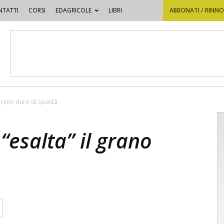
TATTI
CORSI
EDAGRICOLE
LIBRI
ABBONATI / RINN
grano duro di qualità
“esalta” il grano