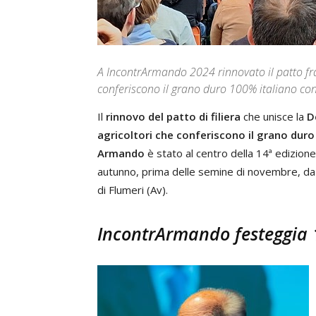
A IncontrArmando 2024 rinnovato il patto fra
conferiscono il grano duro 100% italiano co
Il
rinnovo del patto di filiera
che unisce la
D
agricoltori che conferiscono il grano duro
Armando
è stato al centro della 14ª edizione
autunno, prima delle semine di novembre, da 1
di Flumeri (Av).
IncontrArmando festeggia 1