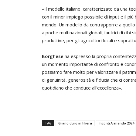
«Il modello italiano, caratterizzato da una t
con il minor impiego possibile di input e il p
mondo. Un modello da contrapporre a quello in
a poche multinazionali globali, fautrici di cibi s
produttive, per gli agricoltori locali e soprat
Borghese
ha espresso la propria contentez
un momento importante di confronto e condivis
possiamo fare molto per valorizzare il patrim
di genuinità, generosità e fiducia che ci cont
quotidiano che conduce all'eccellenza».
TAG
Grano duro in filiera
IncontrArmando 2024