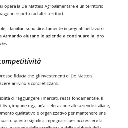
ui opera la De Matteis Agroalimentare è un territorio
giori rispetto ad altri territori.
e, i familiari sono direttamente impegnati nel lavoro
ra Armando aiutano le aziende a continuare la loro
va».
 competitività
esso fiducia che gli investimenti di De Matteis
cere arrivino a concretizzarsi.
ibilità di raggiungere i mercati, resta fondamentale. Il
tivo, impone oggi un’accelerazione alle aziende italiane,
ramento qualitativo e organizzativo per mantenere una
omparto questo significa impegnarsi per accrescere la
ttiva, partendo dalla eccellenza e dalla salubrità della