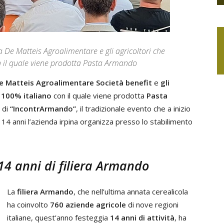
 De Matteis Agroalimentare e gli agricoltori che
n il quale viene prodotta Pasta Armando
e Matteis Agroalimentare Società benefit
e
gli
 100% italiano
con il quale viene prodotta
Pasta
 di
“IncontrArmando”
, il tradizionale evento che a inizio
4 anni l’azienda irpina organizza presso lo stabilimento
4 anni di filiera Armando
La
filiera Armando
, che nell’ultima annata cerealicola
ha coinvolto
760 aziende agricole
di nove regioni
italiane, quest’anno festeggia
14 anni di attività
, ha