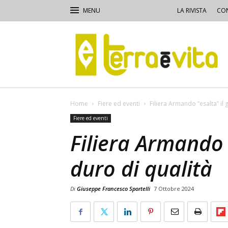
LA RIVISTA
CON
Terra
e
Vita
Home
Fiere ed eventi
Filiera Armando “esalta” il 
Fiere ed eventi
Filiera Armando 
duro di qualità
Di
Giuseppe Francesco Sportelli
7 Ottobre 2024