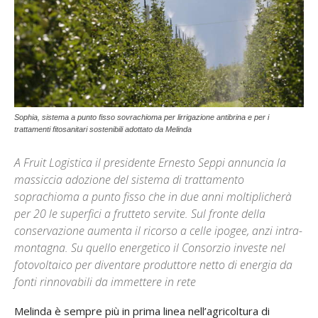
Sophia, sistema a punto fisso sovrachioma per lirrigazione antibrina e per i
trattamenti fitosanitari sostenibili adottato da Melinda
A Fruit Logistica il presidente Ernesto Seppi annuncia la
massiccia adozione del sistema di trattamento
soprachioma a punto fisso che in due anni moltiplicherà
per 20 le superfici a frutteto servite. Sul fronte della
conservazione aumenta il ricorso a celle ipogee, anzi intra-
montagna. Su quello energetico il Consorzio investe nel
fotovoltaico per diventare produttore netto di energia da
fonti rinnovabili da immettere in rete
Melinda è sempre più in prima linea nell’agricoltura di