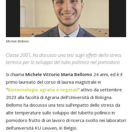
Michele Bellomo
Classe 2001, ha discusso una tesi sugli effetti dello stress
termico per lo sviluppo del tubo pollinico nel pomodoro
Si chiama
Michele Vittorio Maria Bellomo
24 anni, ed è il
primo laureato del corso di laurea magistrale in
"
Biotecnologie agrarie e vegetali
" attivo da settembre
2023 alla facoltà di Agraria dell'Università di Bologna.
Bellomo ha discusso una tesi sull'impatto dello stress da
alte temperature sullo sviluppo del tubetto pollinico in
pomodoro frutto di un lavoro di ricerca svolto nei laboratori
dell'università KU Leuven, in Belgio.