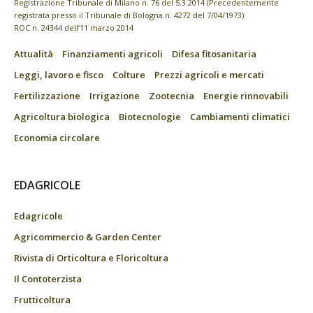
Registrazione Tribunale di Milano n. 76 del 5.3.2014 (Precedentemente
registrata presso il Tribunale di Bologna n. 4272 del 7/04/1973)
ROC n. 24344 dell’11 marzo 2014
Attualità
Finanziamenti agricoli
Difesa fitosanitaria
Leggi, lavoro e fisco
Colture
Prezzi agricoli e mercati
Fertilizzazione
Irrigazione
Zootecnia
Energie rinnovabili
Agricoltura biologica
Biotecnologie
Cambiamenti climatici
Economia circolare
EDAGRICOLE
Edagricole
Agricommercio & Garden Center
Rivista di Orticoltura e Floricoltura
Il Contoterzista
Frutticoltura