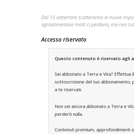
Dal 15 settembre scatteranno le nuove impos
agroalimentare molti ci perdono, ma non tut
Accesso riservato
Questo contenuto è riservato agli a
Sei abbonato a Terra e Vita? Effettua i
sottoscrizione del tuo abbonamento, pe
a te riservati.
Non sei ancora abbonato a Terra e Vi
perderti nulla.
Contenuti premium, approfondimenti spec