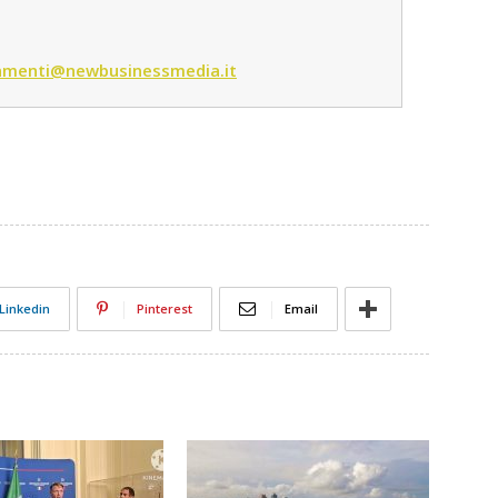
menti@newbusinessmedia.it
Linkedin
Pinterest
Email