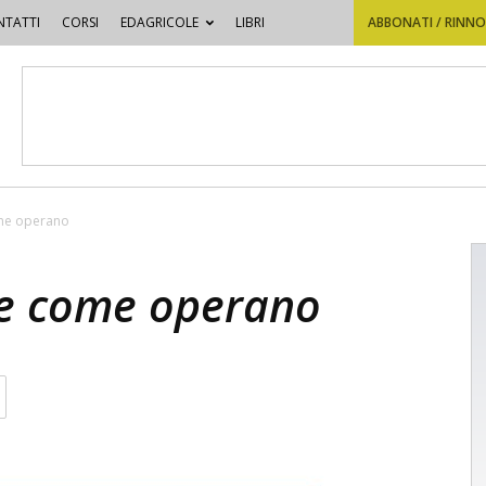
TATTI
CORSI
EDAGRICOLE
LIBRI
ABBONATI / RINN
ome operano
 e come operano