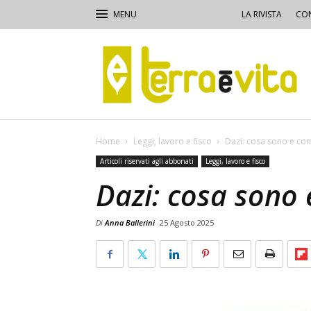
LA RIVISTA
CON
Terra
e
Vita
Home
Leggi, lavoro e fisco
Dazi: cosa sono e c
Articoli riservati agli abbonati
Leggi, lavoro e fisco
Dazi: cosa sono
Di
Anna Ballerini
25 Agosto 2025