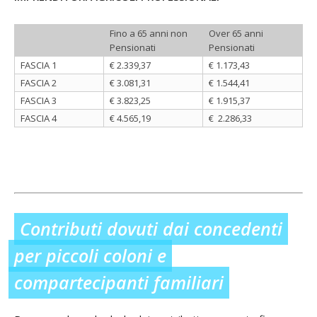
Fino a 65 anni non
Over 65 anni
Pensionati
Pensionati
FASCIA 1
€ 2.339,37
€ 1.173,43
FASCIA 2
€ 3.081,31
€ 1.544,41
FASCIA 3
€ 3.823,25
€ 1.915,37
FASCIA 4
€ 4.565,19
€ 2.286,33
Contributi dovuti dai concedenti
per piccoli coloni e
compartecipanti familiari