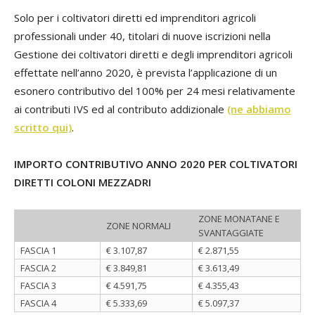
Solo per i coltivatori diretti ed imprenditori agricoli
professionali under 40, titolari di nuove iscrizioni nella
Gestione dei coltivatori diretti e degli imprenditori agricoli
effettate nell’anno 2020, è prevista l’applicazione di un
esonero contributivo del 100% per 24 mesi relativamente
ai contributi IVS ed al contributo addizionale
(ne abbiamo
scritto qui)
.
IMPORTO CONTRIBUTIVO ANNO 2020 PER COLTIVATORI
DIRETTI COLONI MEZZADRI
ZONE MONATANE E
ZONE NORMALI
SVANTAGGIATE
FASCIA 1
€ 3.107,87
€ 2.871,55
FASCIA 2
€ 3.849,81
€ 3.613,49
FASCIA 3
€ 4.591,75
€ 4.355,43
FASCIA 4
€ 5.333,69
€ 5.097,37