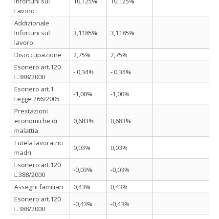
Infortuni sul
10,125%
10,125%
Lavoro
Addizionale
Infortuni sul
3,1185%
3,1185%
lavoro
Disoccupazione
2,75%
2,75%
Esonero art.120
- 0,34%
- 0,34%
L.388/2000
Esonero art.1
-1,00%
-1,00%
Legge 266/2005
Prestazioni
economiche di
0,683%
0,683%
malattia
Tutela lavoratrici
0,03%
0,03%
madri
Esonero art.120
-0,03%
-0,03%
L.388/2000
Assegni familiari
0,43%
0,43%
Esonero art.120
-0,43%
-0,43%
L.388/2000